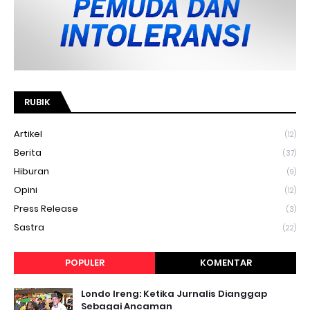
RUBIK
Artikel
(12)
Berita
(37)
Hiburan
(9)
Opini
(12)
Press Release
(3)
Sastra
(22)
POPULER
KOMENTAR
Londo Ireng: Ketika Jurnalis Dianggap
Sebagai Ancaman