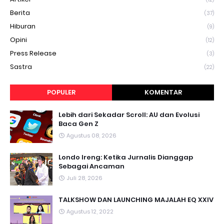
Berita
(37)
Hiburan
(9)
Opini
(12)
Press Release
(3)
Sastra
(22)
POPULER
KOMENTAR
Lebih dari Sekadar Scroll: AU dan Evolusi
Baca Gen Z
Agustus 08, 2026
Londo Ireng: Ketika Jurnalis Dianggap
Sebagai Ancaman
Juli 28, 2026
TALKSHOW DAN LAUNCHING MAJALAH EQ XXIV
Agustus 12, 2022