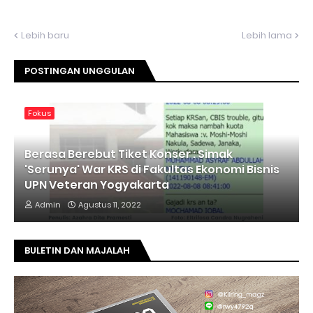
Lebih baru
Lebih lama
POSTINGAN UNGGULAN
Fokus
Berasa Berebut Tiket Konser : Simak
'Serunya' War KRS di Fakultas Ekonomi Bisnis
UPN Veteran Yogyakarta
Admin
Agustus 11, 2022
BULETIN DAN MAJALAH