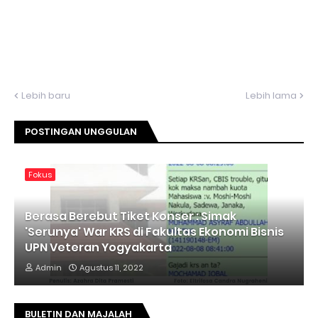
Lebih baru
Lebih lama
POSTINGAN UNGGULAN
Fokus
Berasa Berebut Tiket Konser : Simak
'Serunya' War KRS di Fakultas Ekonomi Bisnis
UPN Veteran Yogyakarta
Admin
Agustus 11, 2022
BULETIN DAN MAJALAH