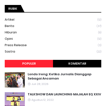
RUBIK
Artikel
(12)
Berita
(37)
Hiburan
(9)
Opini
(12)
Press Release
(3)
Sastra
(22)
POPULER
KOMENTAR
Londo Ireng: Ketika Jurnalis Dianggap
Sebagai Ancaman
Juli 28, 2026
TALKSHOW DAN LAUNCHING MAJALAH EQ XXIV
Agustus 12, 2022