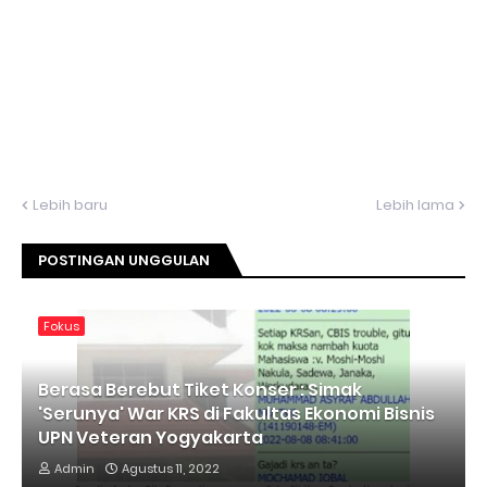
Lebih baru
Lebih lama
POSTINGAN UNGGULAN
Fokus
Berasa Berebut Tiket Konser : Simak
'Serunya' War KRS di Fakultas Ekonomi Bisnis
UPN Veteran Yogyakarta
Admin
Agustus 11, 2022