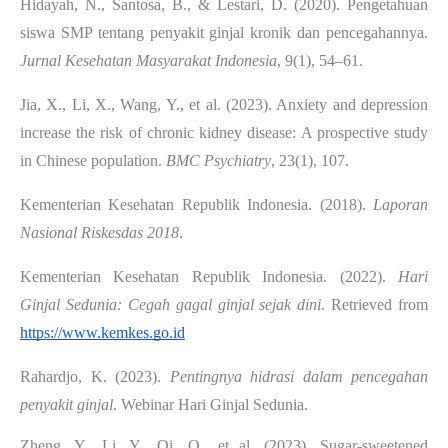
Hidayah, N., Santosa, B., & Lestari, D. (2020). Pengetahuan
siswa SMP tentang penyakit ginjal kronik dan pencegahannya.
Jurnal Kesehatan Masyarakat Indonesia
, 9(1), 54–61.
Jia, X., Li, X., Wang, Y., et al. (2023). Anxiety and depression
increase the risk of chronic kidney disease: A prospective study
in Chinese population.
BMC Psychiatry
, 23(1), 107.
Kementerian Kesehatan Republik Indonesia. (2018).
Laporan
Nasional Riskesdas 2018
.
Kementerian Kesehatan Republik Indonesia. (2022).
Hari
Ginjal Sedunia: Cegah gagal ginjal sejak dini
. Retrieved from
https://www.kemkes.go.id
Rahardjo, K. (2023).
Pentingnya hidrasi dalam pencegahan
penyakit ginjal
. Webinar Hari Ginjal Sedunia.
Zheng, Y., Li, Y., Qi, Q., et al. (2023). Sugar-sweetened