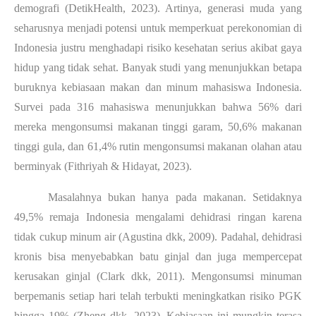
demografi (DetikHealth, 2023). Artinya, generasi muda yang
seharusnya menjadi potensi untuk memperkuat perekonomian di
Indonesia justru menghadapi risiko kesehatan serius akibat gaya
hidup yang tidak sehat. Banyak studi yang menunjukkan betapa
buruknya kebiasaan makan dan minum mahasiswa Indonesia.
Survei pada 316 mahasiswa menunjukkan bahwa 56% dari
mereka mengonsumsi makanan tinggi garam, 50,6% makanan
tinggi gula, dan 61,4% rutin mengonsumsi makanan olahan atau
berminyak (Fithriyah & Hidayat, 2023).
Masalahnya bukan hanya pada makanan. Setidaknya
49,5% remaja Indonesia mengalami dehidrasi ringan karena
tidak cukup minum air (Agustina dkk, 2009). Padahal, dehidrasi
kronis bisa menyebabkan batu ginjal dan juga mempercepat
kerusakan ginjal (Clark dkk, 2011). Mengonsumsi minuman
berpemanis setiap hari telah terbukti meningkatkan risiko PGK
hingga 19% (Zheng dkk, 2023). Kebiasaan ini mungkin terasa