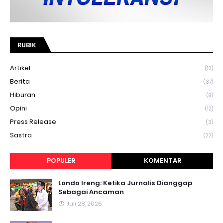
RUBIK
Artikel
(12)
Berita
(37)
Hiburan
(9)
Opini
(12)
Press Release
(3)
Sastra
(22)
POPULER
KOMENTAR
Londo Ireng: Ketika Jurnalis Dianggap
Sebagai Ancaman
Juli 28, 2026