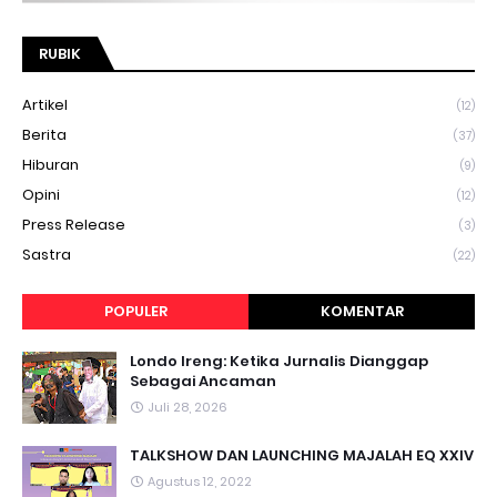
RUBIK
Artikel
(12)
Berita
(37)
Hiburan
(9)
Opini
(12)
Press Release
(3)
Sastra
(22)
POPULER
KOMENTAR
Londo Ireng: Ketika Jurnalis Dianggap
Sebagai Ancaman
Juli 28, 2026
TALKSHOW DAN LAUNCHING MAJALAH EQ XXIV
Agustus 12, 2022