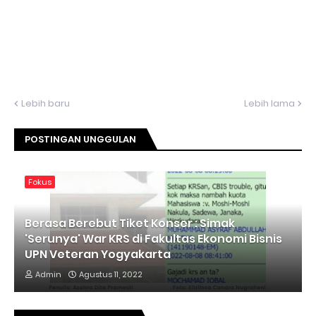
Lebih baru
Lebih lama
POSTINGAN UNGGULAN
Fokus
Berasa Berebut Tiket Konser : Simak
'Serunya' War KRS di Fakultas Ekonomi Bisnis
UPN Veteran Yogyakarta
Admin
Agustus 11, 2022