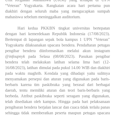
“Veteran” Yogyakarta. Rangkaian acara hari pertama pun 
diakhiri dengan seluruh maba yang mengucapkan sumpah 
mahasiswa sebelum meninggalkan auditorium.
Hari kedua PKKBN tingkat universitas bertepatan 
dengan hari kemerdekaan Republik Indonesia (17/08/2023). 
Bertempat di lapangan sepak bola kampus 1 UPN "Veteran" 
Yogyakarta dilaksanakan upacara bendera. Pendaftaran petugas 
pengibar bendera diinformasikan melalui akun instagram 
@
infoupnyk
 pada Selasa (08/08/2023). Pasukan pengibar 
bendera telah melakukan latihan selama lima hari (12-
16/08/2023), latihan dimulai pada pukul 14.00 WIB dan diakhiri 
pada waktu maghrib. Kendala yang dihadapi yaitu sulitnya 
menyamakan persepsi dan aturan yang digunakan pada baris-
berbaris karena tim paskibraka yang berasal dari berbagai 
daerah, tentu memiliki aturan dan teori baris-berbaris yang 
berbeda. Atribut paskibraka seperti seragam yang digunakan, 
telah disediakan oleh kampus. Hingga pada hari pelaksanaan 
pengibaran bendera berjalan lancar dan cuaca tidak terlalu panas 
sehingga tidak memberatkan peserta maupun petugas upacara 