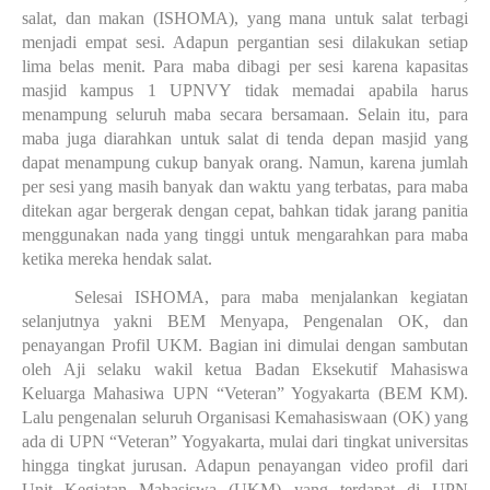
salat, dan makan (ISHOMA), yang mana untuk salat terbagi 
menjadi empat sesi. Adapun pergantian sesi dilakukan
setiap 
lima belas menit. Para maba dibagi per sesi karena kapasitas 
masjid kampus 1 UPNVY tidak memadai apabila harus 
menampung seluruh maba secara bersamaan. Selain itu, para 
maba juga diarahkan untuk salat di tenda depan masjid yang 
dapat menampung cukup banyak orang. Namun, karena jumlah 
per sesi yang masih banyak dan waktu yang terbatas, para maba 
ditekan agar bergerak dengan cepat, bahkan tidak jarang panitia 
menggunakan nada yang tinggi untuk mengarahkan para maba 
ketika mereka hendak salat. 
Selesai ISHOMA, para maba menjalankan kegiatan 
selanjutnya yakni BEM Menyapa, Pengenalan OK, dan 
penayangan Profil UKM. Bagian ini dimulai dengan sambutan 
oleh Aji selaku wakil ketua Badan Eksekutif Mahasiswa 
Keluarga Mahasiwa UPN “Veteran” Yogyakarta (BEM KM). 
Lalu pengenalan seluruh Organisasi Kemahasiswaan (OK) yang 
ada di UPN “Veteran” Yogyakarta, mulai dari tingkat universitas 
hingga tingkat jurusan. Adapun penayangan video profil dari 
Unit Kegiatan Mahasiswa (UKM) yang terdapat di UPN 