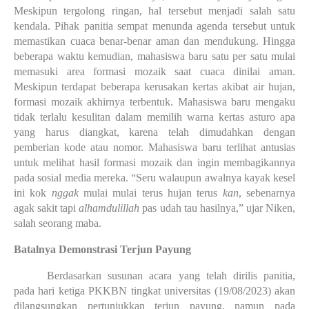
Meskipun tergolong ringan, hal tersebut menjadi salah satu 
kendala. Pihak panitia sempat menunda agenda tersebut untuk 
memastikan cuaca benar-benar aman dan mendukung. Hingga 
beberapa waktu kemudian, mahasiswa baru satu per satu mulai 
memasuki area formasi mozaik saat cuaca dinilai aman. 
Meskipun terdapat beberapa kerusakan kertas akibat air hujan, 
formasi mozaik akhirnya terbentuk. Mahasiswa baru mengaku 
tidak terlalu kesulitan dalam memilih warna kertas asturo apa 
yang harus diangkat, karena telah dimudahkan dengan 
pemberian kode atau nomor. Mahasiswa baru terlihat antusias 
untuk melihat hasil formasi mozaik dan ingin membagikannya 
pada sosial media mereka. “Seru walaupun awalnya kayak kesel 
ini kok 
nggak
 mulai mulai terus hujan terus 
kan
, sebenarnya 
agak sakit tapi 
alhamdulillah 
pas udah tau hasilnya,” ujar Niken, 
salah seorang maba.
Batalnya Demonstrasi Terjun Payung
Berdasarkan susunan acara yang telah dirilis panitia, 
pada hari ketiga PKKBN tingkat universitas (19/08/2023) akan 
dilangsungkan pertunjukkan terjun payung, namun pada 