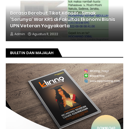
Berasa Berebut Tiket Konser : Simak
'Serunya' War KRS di Fakultas Ekonomi Bisnis
UPN Veteran Yogyakarta
Admin
Agustus 11, 2022
BULETIN DAN MAJALAH