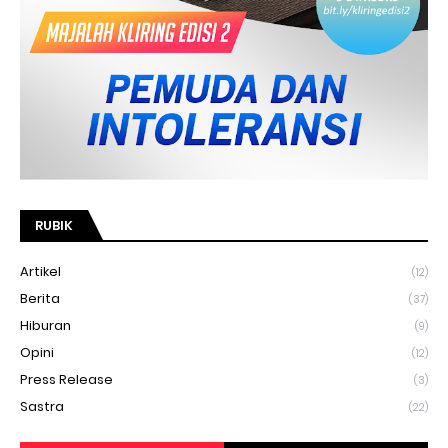
RUBIK
Artikel
(12)
Berita
(37)
Hiburan
(9)
Opini
(12)
Press Release
(3)
Sastra
(22)