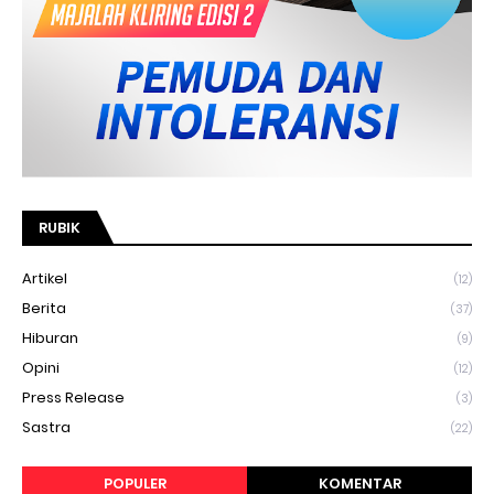
RUBIK
Artikel
(12)
Berita
(37)
Hiburan
(9)
Opini
(12)
Press Release
(3)
Sastra
(22)
POPULER
KOMENTAR