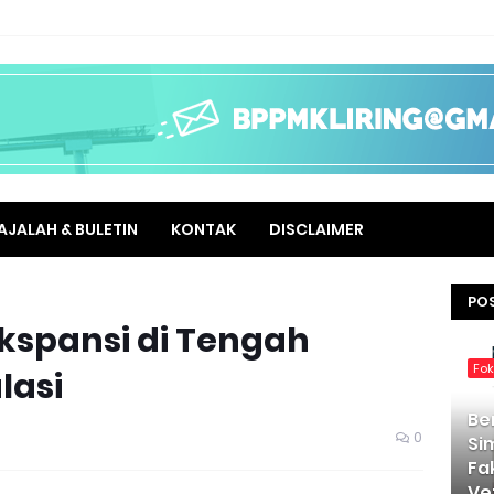
AJALAH & BULETIN
KONTAK
DISCLAIMER
PO
kspansi di Tengah
Fo
lasi
Be
0
Si
Fa
Ve