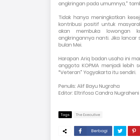
angkringan pada umumnya,” tamba
Tidak hanya meningkatkan kesej
kontribusi positif untuk masyar
akan membuka lowongan ka
angkringannya nanti. Jika lancar 
bulan Mei.
Harapan Ariq badan usaha ini ma
anggota KOPMA menjadi lebih s
“Veteran” Yogyakarta itu sendiri.
Penulis: Alif Bayu Nugraha
Editor: Eltrifosa Candra Nugraheni
Tags
The Executive
Berbagi