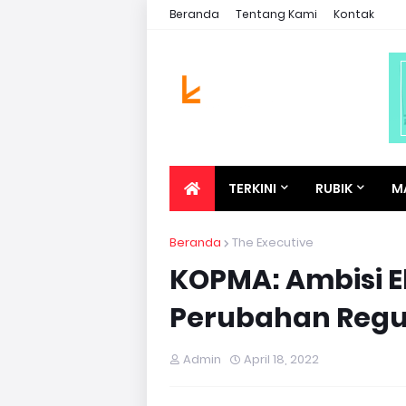
Beranda
Tentang Kami
Kontak
TERKINI
RUBIK
M
Beranda
The Executive
KOPMA: Ambisi E
Perubahan Regu
Admin
April 18, 2022