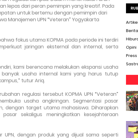
kan lepas dari peran pemimpin yang kreatif. Pada 
RUB
empatan untuk bertemu dengan pemimpin dari 
wa Manajemen UPN “Veteran” Yogyakarta 
Artike
Berit
Hibur
 bahwa fokus utama KOPMA pada periode ini terdiri 
mperkuat jaringan eksternal dan internal, serta 
Opini
Press
Sastr
diri, kami berencana melakukan ekspansi usaha 
an banyak usaha internal kami yang harus tutup 
kampus,” tutur Ariq.
ubahan regulasi tersebut KOPMA UPN “Veteran” 
embuka usaha angkringan. Segmentasi pasar 
h, dengan target utama mahasiswa. Diharapkan 
pasar sekaligus meningkatkan kesejahteraan 
tar UPN, dengan produk yang dijual sama seperti 