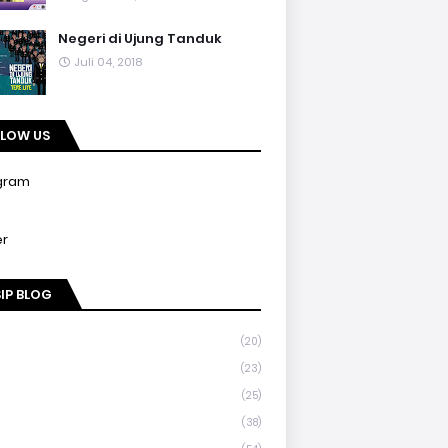
Negeri di Ujung Tanduk
Juli 04, 2018
LLOW US
gram
er
IP BLOG
(20)
(23)
(25)
(38)