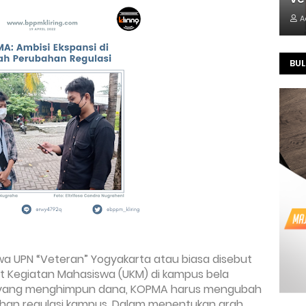
A
BUL
wa UPN “Veteran” Yogyakarta atau biasa disebut 
t Kegiatan Mahasiswa (UKM) di kampus bela 
a yang menghimpun dana, KOPMA harus mengubah 
han regulasi kampus. Dalam menentukan arah 