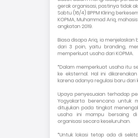
gerak organisasi, pastinya tidak a
Sabtu (16/4) BPPM Kliring berkes
KOPMA, Muhammad Ariq, mahasis
angkatan 2019.
Biasa disapa Ariq, ia menjelaskan
dari 3 poin, yaitu branding, me
memperkuat usaha dari KOPMA.
“Dalam memperkuat usaha itu sen
ke eksternal. Hal ini dikarenak
karena adanya regulasi baru dari 
Upaya penyesuaian terhadap per
Yogyakarta berencana untuk m
ditujukan pada tingkat menenga
usaha ini mampu bersaing di 
organisasi secara keseluruhan.
“Untuk lokasi tetap ada di seki