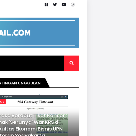
STINGAN UNGGULAN
kus
rasa Berebut Tiket Konser :
mak 'Serunya' War KRS di
kultas Ekonomi Bisnis UPN
teran Yogyakarta