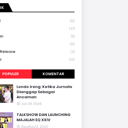
IK
l
(12)
a
(37)
an
(9)
(12)
 Release
(3)
a
(22)
POPULER
KOMENTAR
Londo Ireng: Ketika Jurnalis
Dianggap Sebagai
Ancaman
Juli 28, 2026
TALKSHOW DAN LAUNCHING
MAJALAH EQ XXIV
Agustus 12, 2022