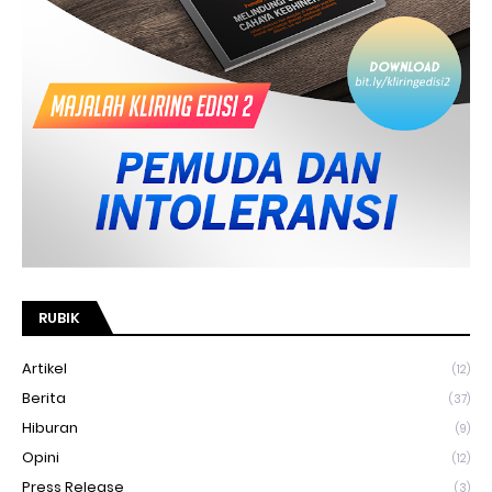
RUBIK
Artikel
(12)
Berita
(37)
Hiburan
(9)
Opini
(12)
Press Release
(3)