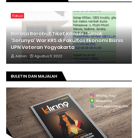
Fokus
Berasa Berebut Tiket Konser : Simak
'Serunya' War KRS di Fakultas Ekonomi Bisnis
UPN Veteran Yogyakarta
Admin
Agustus 11, 2022
BULETIN DAN MAJALAH