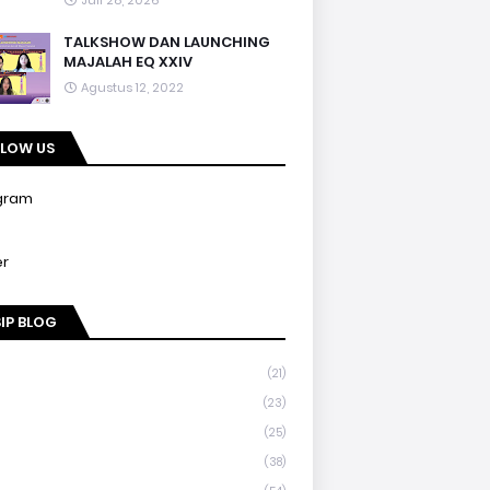
Juli 28, 2026
TALKSHOW DAN LAUNCHING
MAJALAH EQ XXIV
Agustus 12, 2022
LLOW US
gram
er
IP BLOG
(21)
(23)
(25)
(38)