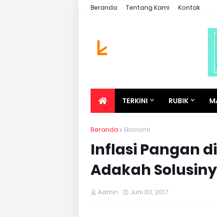
Beranda
Tentang Kami
Kontak
TERKINI
RUBIK
M
Beranda
Ekonomi
Inflasi Pangan 
Adakah Solusin
Admin
Juni 03, 2017