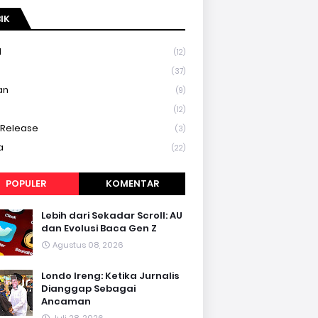
IK
l
(12)
a
(37)
an
(9)
(12)
 Release
(3)
a
(22)
POPULER
KOMENTAR
Lebih dari Sekadar Scroll: AU
dan Evolusi Baca Gen Z
Agustus 08, 2026
Londo Ireng: Ketika Jurnalis
Dianggap Sebagai
Ancaman