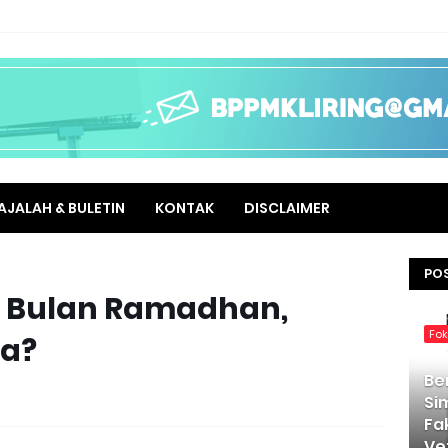
AJALAH & BULETIN
KONTAK
DISCLAIMER
PO
di Bulan Ramadhan,
Fo
ya?
Be
Si
Fa
Ve