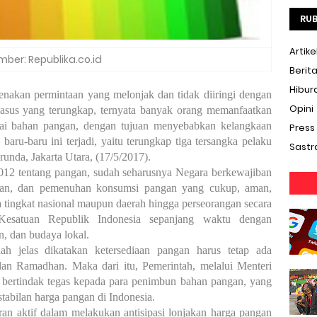
RUB
Artike
mber: Republika.co.id
Berit
Hibur
renakan permintaan yang melonjak dan tidak diiringi dengan
Opini
kasus yang terungkap, ternyata banyak orang memanfaatkan
ai bahan pangan, dengan tujuan menyebabkan kelangkaan
Press
baru-baru ini terjadi, yaitu terungkap tiga tersangka pelaku
Sastr
nda, Jakarta Utara, (17/5/2017).
12 tentang pangan, sudah seharusnya Negara berkewajiban
auan, dan pemenuhan konsumsi pangan yang cukup, aman,
a tingkat nasional maupun daerah hingga perseorangan secara
Kesatuan Republik Indonesia sepanjang waktu dengan
, dan budaya lokal.
dah jelas dikatakan ketersediaan pangan harus tetap ada
ulan Ramadhan. Maka dari itu, Pemerintah, melalui Menteri
 bertindak tegas kepada para penimbun bahan pangan, yang
tabilan harga pangan di Indonesia.
ran aktif dalam melakukan antisipasi lonjakan harga pangan