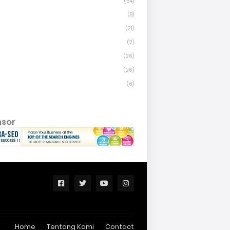
(54)
(8)
(21)
(2)
(26)
(26)
(6)
nsor
Home
Tentang Kami
Contact