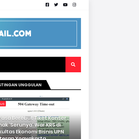
STINGAN UNGGULAN
kus
rasa Berebut Tiket Konser :
mak 'Serunya' War KRS di
kultas Ekonomi Bisnis UPN
teran Yogyakarta