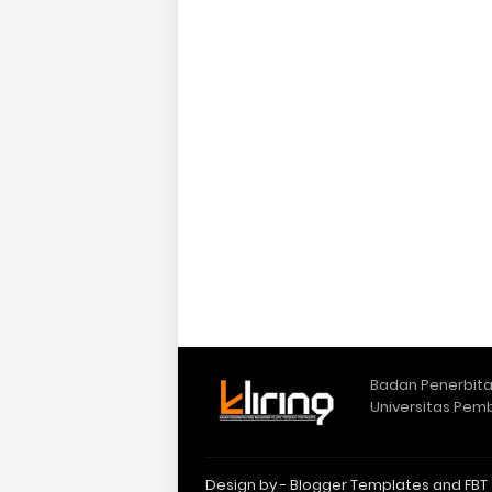
Badan Penerbitan
Universitas Pem
Design by -
Blogger Templates
and
FBT