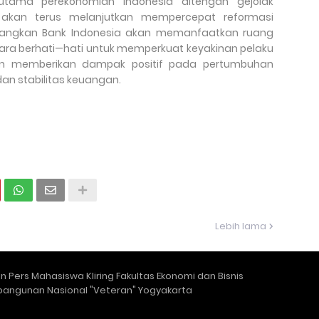
tama perekonomian Indonesia ditengah gejolak
 akan terus melanjutkan mempercepat reformasi
sedangkan Bank Indonesia akan memanfaatkan ruang
ara berhati—hati untuk memperkuat keyakinan pelaku
an memberikan dampak positif pada pertumbuhan
dan stabilitas keuangan.
Lebih lama
 Pers Mahasiswa Kliring Fakultas Ekonomi dan Bisnis
bangunan Nasional "Veteran" Yogyakarta