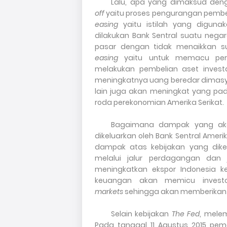
Lalu, apa yang dimaksud de
off
yaitu proses pengurangan pembe
easing
yaitu istilah yang diguna
dilakukan Bank Sentral suatu neg
pasar dengan tidak menaikkan s
easing
yaitu untuk memacu per
melakukan pembelian aset inves
meningkat
n
ya uang beredar dimasy
lain juga akan meningkat yang p
roda perekonomian Amerika Serikat.
Bagaimana dampak yang akan
dikeluarkan oleh Bank Sentral Amer
dampak atas kebijakan yang dik
melalui jalur perdagangan dan 
meningkatkan eksp
o
r Indonesia k
keuangan akan memicu invest
markets
sehingga akan memberikan te
Selain kebijakan
The Fed
, mele
Pada tanggal 11 Agustus 2015 p