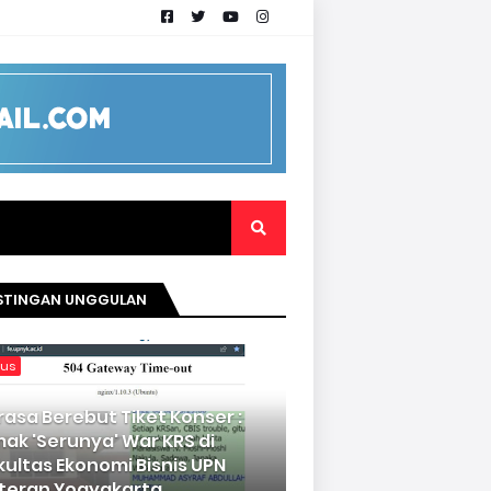
STINGAN UNGGULAN
kus
rasa Berebut Tiket Konser :
mak 'Serunya' War KRS di
kultas Ekonomi Bisnis UPN
teran Yogyakarta