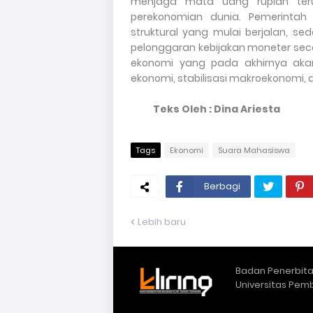
menjaga mata uang rupiah teru
perekonomian dunia. Pemerintah
struktural yang mulai berjalan, 
pelonggaran kebijakan moneter sec
ekonomi yang pada akhirnya ak
ekonomi, stabilisasi makroekonomi, 
Teks Oleh : Dina Ariesta
Tags
Ekonomi
Suara Mahasiswa
Berbagi
Lebih baru
Badan Penerbitan
Universitas Pem