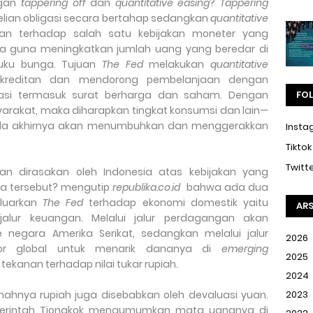
ngan
tappering off
dan
quantitative easing
?
Tappering
lian obligasi secara bertahap sedangkan
quantitative
kan terhadap salah satu kebijakan moneter yang
ara guna meningkatkan jumlah uang yang beredar di
uku bunga. Tujuan
The Fed
melakukan
quantitative
kreditan dan mendorong pembelanjaan dengan
tasi termasuk surat berharga dan saham. Dengan
FO
arakat, maka diharapkan tingkat konsumsi dan lain—
ada akhirnya akan menumbuhkan dan menggerakkan
Insta
Tiktok
Twitt
 dirasakan oleh Indonesia atas kebijakan yang
ika tersebut? mengutip
republika.co.id
bahwa ada dua
eluarkan
The Fed
terhadap ekonomi domestik yaitu
ARS
jalur keuangan. Melalui jalur perdagangan akan
e negara Amerika Serikat, sedangkan melalui jalur
2026
or global untuk menarik dananya di
emerging
2025
kanan terhadap nilai tukar rupiah.
2024
mahnya rupiah juga disebabkan oleh devaluasi yuan.
2023
emerintah Tiongkok mengumumkan mata uangnya di