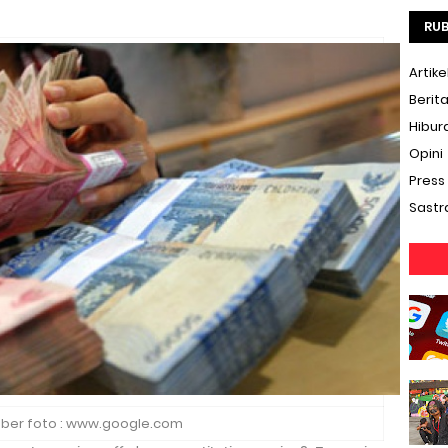
RUB
Artike
Berit
Hibur
Opini
Press
Sastr
ber foto : www.google.com