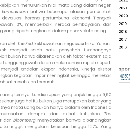
2022
h kebijakan menurunkan nilai mata uang dalam negeri
2021
p
kompas.com
bahwa beberapa alasan pemerintah
2020
 devaluasi karena pertumbuha ekonomi Tiongkok
2019
bawah 10%, memperbaiki neraca pembayaran, dan
yang diperhitungkan di dalam pasar valuta asing.
2018
2017
kan oleh
The Fed
, kekhawatiran negosiasi fiskal Yunani,
2016
gkok menjadi salah satu penyebab tumbangnya
h bukan hanya dikarenakan oleh faktor ekstern saja
a bertanggung jawab dalam melemahnya rupiah seperti
spo
menjadi andalan ekspor Indonesia, kinerja ekspor
angkan kegiatan impor meningkat sehingga menekan
uat rupiah kian terpuruk.
uang lainnya, kondisi rupiah yang anjlok hingga 9,6%
kipun juga hal itu bukan juga merupakan kabar yang
tnya mata uang bukan hanya dialami oleh Indonesia
 merasakan dampak dari akibat kebijakan
The
r d
a
ri
bloomberg
menyatakan bahwa dibandingkan
itu ringgit mengalami kelesuan hingga 12,7%. Yang