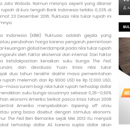
ia Joko Widodo. Namun mirisnya seperti yang dilansir
A
 rupiah di
kurs
tengah Bank Indonesia terkikis 0,33% di
umat 23 Desember 2016, fluktuasi nilai tukar rupiah ini
umnya.
BUL
 Indonesia (KBBI) fluktuasi adalah gejala yang
 atau perubahan harga karena pengaruh permintaan
r keuangan global berdampak pada nilai tukar rupiah
ngaruhi oleh faktor eksternal dan internal. Dari faktor
ena ketidakpastian kenaikan suku bunga
The Fed
,
 Yunani, dan devaluasi
Y
uan. Krisis nilai tukar
jak dua tahun terakhir diakhir masa pemerintahan
rupiah melemah dari Rp 9000 USD ke Rp 12.000 USD,
a—masa suram bagi nilai tukar rupiah terhadap dollar
enaikkan suku bunga acuannya sebesar 0,25—0,50%
lihan ekonom
i
Amerika Serikat pasca krisis tahun 2008
S
entral Amerika
menyebabkan
tapering off
atau
tau yang biasa disebut dengan stimulus ekonomi.
nur
The Fed
Ben Bernanke sejak Mei 2013 itu menjadi
l terhadap dollar AS karena suplai dollar akan