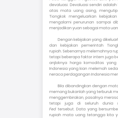
devaluasi. Devaluasi sendiri adala
atas mata uang asing, menguti
Tiongko
k
mengeluarkan kebijakan
mengalami penurunan sampai di
menjadikan yuan sebagai mata uang 
Dengan kebijakan yang dikeluar
dan kebijakan pemerintah Tion
rupiah
.
S
ebenarnya melemahnya rupia
tetapi beberapa faktor intern jug
anjloknya harga komoditas yang 
Indonesia yang kian melemah sed
neraca perdagangan Indonesia memb
Bila dibandingkan dengan mata 
memang bukanlah yang terburuk mes
menggembirakan
,
pasalnya meroso
tetapi juga di seluruh dunia
Fed
tersebut
.
D
ata yang bersumbe
rupiah mata uang tetangga kita ya