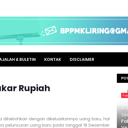
AJALAH & BULETIN
KONTAK
DISCLAIMER
PO
Tukar Rupiah
Fo
Be
Si
a dihebohkan dengan dikeluarkannya uang baru, hal
Fa
nya peluncuran uang baru pada tanggal 19 Desember
Ve