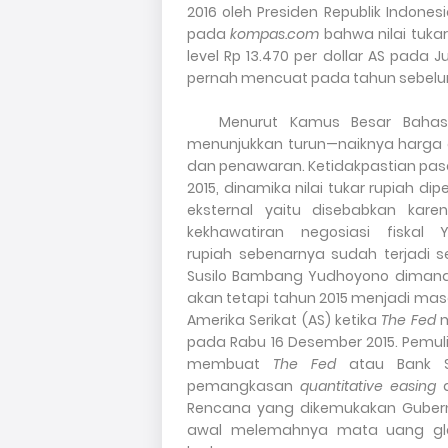
2016 oleh Presiden Republik Indones
pada
kompas.com
bahwa nilai tukar
level Rp 13.470 per dollar AS pada J
pernah mencuat pada tahun sebel
Menurut Kamus Besar Bahasa
menunjukkan turun—naiknya harga
dan penawaran. Ketidakpastian pasa
2015, dinamika nilai tukar rupia
h
dipe
eksternal yaitu disebabkan kar
kekhawatiran negosiasi fiskal
rupia
h
sebenarnya sudah terjadi se
Susilo Bambang Yudhoyono dimana 
akan tetapi tahun 2015 menjadi mas
Amerika Serikat (AS) ketika
The Fed
m
pada Rabu 16 Desember 2015. Pemu
membuat
The Fed
atau Bank
pemangkasan
quantitative easing
a
Rencana yang dikemukakan Guber
awal melemahnya mata uang globa