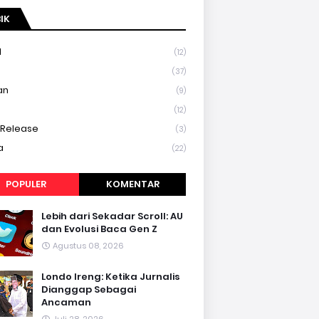
IK
l
(12)
a
(37)
an
(9)
(12)
 Release
(3)
a
(22)
POPULER
KOMENTAR
Lebih dari Sekadar Scroll: AU
dan Evolusi Baca Gen Z
Agustus 08, 2026
Londo Ireng: Ketika Jurnalis
Dianggap Sebagai
Ancaman