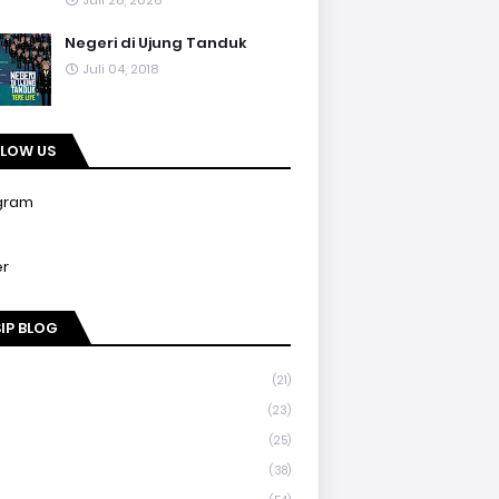
Juli 28, 2026
Negeri di Ujung Tanduk
Juli 04, 2018
LLOW US
gram
er
IP BLOG
(21)
(23)
(25)
(38)