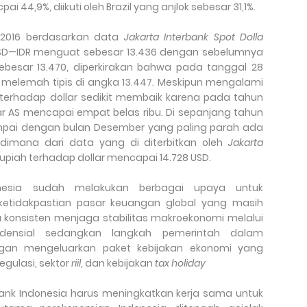
i 44,9%, diikuti oleh Brazil yang anjlok sebesar 31,1%.
 2016 berdasarkan data
Jakarta Interbank Spot Dolla
SD—IDR menguat sebesar 13.436 dengan sebelumnya
besar 13.470, diperkirakan bahwa pada tanggal 28
 melemah tipis di angka 13.447. Meskipun mengalami
r terhadap dollar sedikit membaik karena pada tahun
llar AS mencapai
empat belas
ribu. Di sepanjang tahun
ampai dengan bulan Desember yang paling parah ada
dimana dari data yang di diterbitkan oleh
Jakarta
 rupiah terhadap dollar mencapai 14.728 USD.
nesia sudah melakukan berbagai upaya untuk
ketidakpastian pasar keuangan global yang masih
a konsisten men
j
aga stabilitas makroekonomi melalui
udensial sedangkan langkah pemerintah dalam
gan mengeluarkan paket kebijakan ekonomi yang
gulasi, sektor
riil
, dan kebijakan
tax holiday
ank Indonesia harus
m
eningkatkan kerja sama untuk