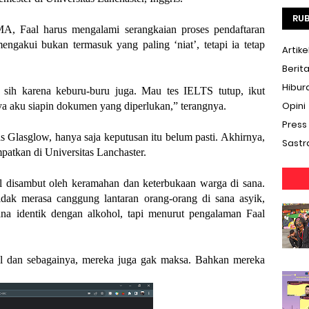
RUB
A, Faal harus mengalami serangkaian proses pendaftaran 
gakui bukan termasuk yang paling ‘niat’, tetapi ia tetap 
Artike
Berit
Hibur
sih karena keburu-buru juga. Mau tes IELTS tutup, ikut 
Opini
 ya aku siapin dokumen yang diperlukan,” terangnya. 
Press
s Glasglow, hanya saja keputusan itu belum pasti. Akhirnya, 
Sastr
patkan di Universitas Lanchaster.
al disambut oleh keramahan dan keterbukaan warga di sana. 
Saat menjadi mahasiswa baru dirinya tidak merasa canggung lantaran orang-orang di sana asyik, 
ana identik dengan alkohol, tapi menurut pengalaman Faal 
 dan sebagainya, mereka juga gak maksa. Bahkan mereka 