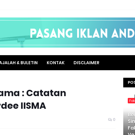
AJALAH & BULETIN
KONTAK
DISCLAIMER
PO
ama : Catatan
Fo
dee IISMA
Be
0
Si
Fa
Ve