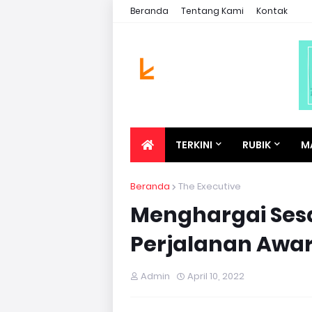
Beranda
Tentang Kami
Kontak
TERKINI
RUBIK
M
Beranda
The Executive
Menghargai Ses
Perjalanan Awar
Admin
April 10, 2022