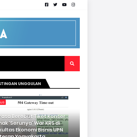
STINGAN UNGGULAN
kus
rasa Berebut Tiket Konser :
mak 'Serunya' War KRS di
kultas Ekonomi Bisnis UPN
teran Yogyakarta