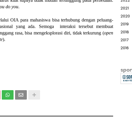
2022
a harus kuat supaya tidak mudah tersinggung pada perbedaan. 
ou do you
.
2021
2020
lalui OIA para mahasiswa bisa terhubung dengan peluang-
2019
asional yang ada. Semoga  interaksi tersebut membuat 
2018
gang rasa, bisa mengeksplorasi diri, tidak terkurung (
open 
te
).
2017
2016
spo