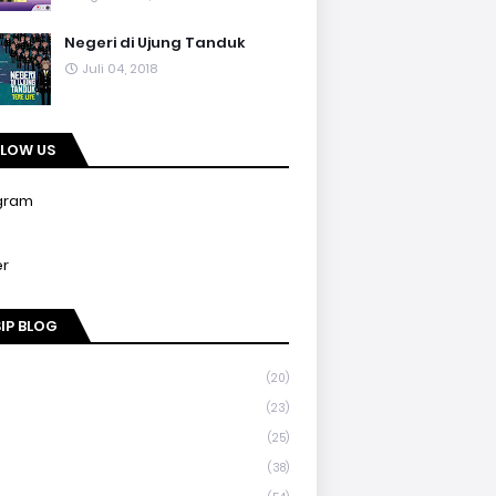
Negeri di Ujung Tanduk
Juli 04, 2018
LLOW US
gram
er
IP BLOG
(20)
(23)
(25)
(38)