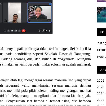
FO
Insta
aal menyampaikan dirinya tidak terlalu kaget. Sejak kecil ia 
Tiktok
ama pada pendidikan seperti Sekolah Dasar di Tangerang, 
Twitt
Sekolah Menengah Pertama - Akhir di Padang seorang diri, dan kuliah di Yogyakarta. Mungkin 
rasa makanan yang berbeda, maka solusinya adalah memasak 
ARS
ajar lebih lagi menghargai sesama manusia. Inti yang dapat 
2026
ah seberang, yaitu menghargai sesama manusia dengan 
2025
us memiliki pola pikir toleran, saling menghargai, melihat 
2024
tidak boleh), maupun mengikuti adat di mana kita berpijak. 
2023
rah. Penyesuaian saat berada di tempat asing bisa berbeda 