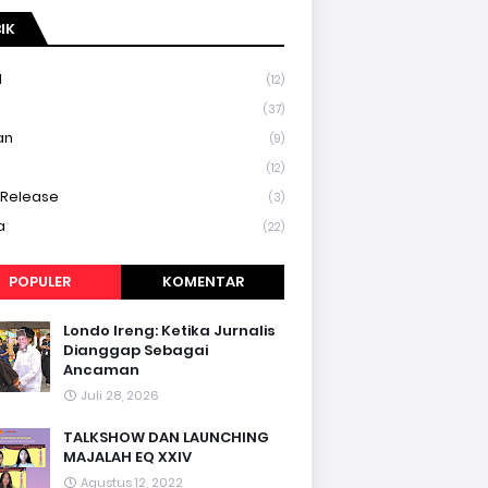
IK
l
(12)
a
(37)
an
(9)
(12)
 Release
(3)
a
(22)
POPULER
KOMENTAR
Londo Ireng: Ketika Jurnalis
Dianggap Sebagai
Ancaman
Juli 28, 2026
TALKSHOW DAN LAUNCHING
MAJALAH EQ XXIV
Agustus 12, 2022