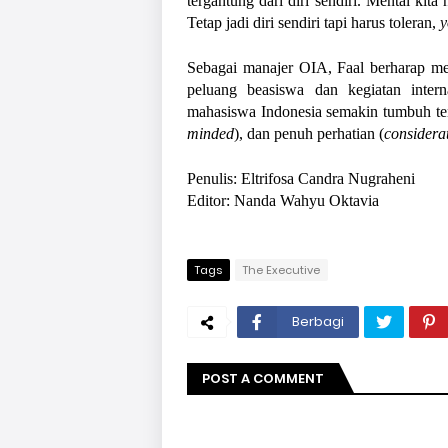
tergantung dari diri sendiri. Mental kit
Tetap jadi diri sendiri tapi harus toleran, 
y
Sebagai manajer OIA, Faal berharap me
peluang beasiswa dan kegiatan intern
mahasiswa Indonesia semakin tumbuh teng
minded
), dan penuh perhatian (
considera
Penulis: Eltrifosa Candra Nugraheni
Editor: Nanda Wahyu Oktavia
Tags
The Executive
Berbagi
POST A COMMENT