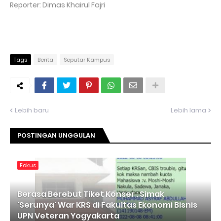
Reporter: Dimas Khairul Fajri
Tags
Berita
Seputar Kampus
Lebih baru
Lebih lama
POSTINGAN UNGGULAN
Fokus
Berasa Berebut Tiket Konser : Simak
'Serunya' War KRS di Fakultas Ekonomi Bisnis
UPN Veteran Yogyakarta