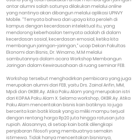
antar alumni salah satunya dilakukan melalui
online
yang nantinya akan dibangun melalui aplikasi UPNVY
Mobile. “Ternyata bahwa dari upaya kita peroleh di
kampus dengan kecerdasan intelektual itu, yang
mendorong keberhasilan ternyata adalah di dalam
kecerdasan sosial, kecerdasan emosial, ketika kita
membangun jaringan-jaringan,” ucap Dekan Fakultas
Ekonomi dan Bisnis, Dr. Winarno, M.M melalui
sambutannya dalam acara Workshop Membangun
Jaringan dalam Kewirausahaan di ruang seminar FEB.
Workshop tersebut menghadirkan pembicara yang juga
merupakan alumni dari FEB, yaitu Drs. Zainal Arifin, MM,
Mpdi dan GKBR.Ay. Atika Paku Alam yang merupakan istri
dari KGPAA Paku Alam X. Selama workshop, GKBR.Ay. Atika
Paku Alam menceritakan bisnis kain batiknya. Ia juga
bercerita kain batik klasik yang ia miliki mampu terjual
dengan rentang harga Rp20 juta hingga ratusan juta
rupiah. Alasannya, di setiap kain batik dilengkapi
penjabaran filosofi yang membuatnya semakin
istimewa. Tidak hanya menceritakan bisnisnya,