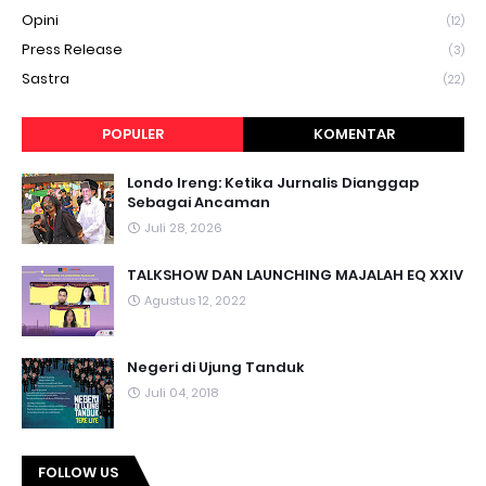
Opini
(12)
Press Release
(3)
Sastra
(22)
POPULER
KOMENTAR
Londo Ireng: Ketika Jurnalis Dianggap
Sebagai Ancaman
Juli 28, 2026
TALKSHOW DAN LAUNCHING MAJALAH EQ XXIV
Agustus 12, 2022
Negeri di Ujung Tanduk
Juli 04, 2018
FOLLOW US