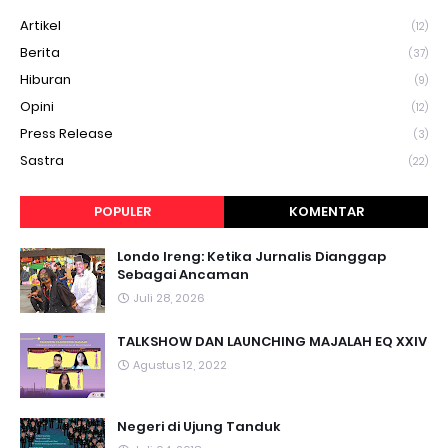
Artikel
(12)
Berita
(37)
Hiburan
(9)
Opini
(12)
Press Release
(3)
Sastra
(22)
POPULER
KOMENTAR
Londo Ireng: Ketika Jurnalis Dianggap
Sebagai Ancaman
Juli 28, 2026
TALKSHOW DAN LAUNCHING MAJALAH EQ XXIV
Agustus 12, 2022
Negeri di Ujung Tanduk