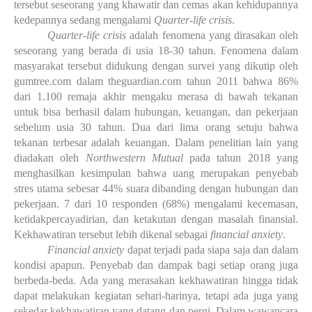
tersebut seseorang yang khawatir dan cemas akan kehidupannya
kedepannya sedang mengalami
Quarter-life crisis
.
Quarter-life crisis
adalah fenomena yang dirasakan oleh
seseorang yang berada di usia 18-30 tahun. Fenomena dalam
masyarakat tersebut didukung dengan survei yang dikutip oleh
gumtree.com dalam theguardian.com tahun 2011 bahwa 86%
dari 1.100 remaja akhir mengaku merasa di bawah tekanan
untuk bisa berhasil dalam hubungan, keuangan, dan pekerjaan
sebelum usia 30 tahun. Dua dari lima orang setuju bahwa
tekanan terbesar adalah keuangan. Dalam penelitian lain yang
diadakan oleh
Northwestern Mutual
pada tahun 2018 yang
menghasilkan kesimpulan bahwa uang merupakan penyebab
stres utama sebesar 44% suara dibanding dengan hubungan dan
pekerjaan. 7 dari 10 responden (68%) mengalami kecemasan,
ketidakpercayadirian, dan ketakutan dengan masalah finansial.
Kekhawatiran tersebut lebih dikenal sebagai
financial anxiety
.
Financial anxiety
dapat terjadi pada siapa saja dan dalam
kondisi apapun. Penyebab dan dampak bagi setiap orang juga
berbeda-beda. Ada yang merasakan kekhawatiran hingga tidak
dapat melakukan kegiatan sehari-harinya, tetapi ada juga yang
sekedar kekhawatiran yang datang dan pergi. Dalam wawancara