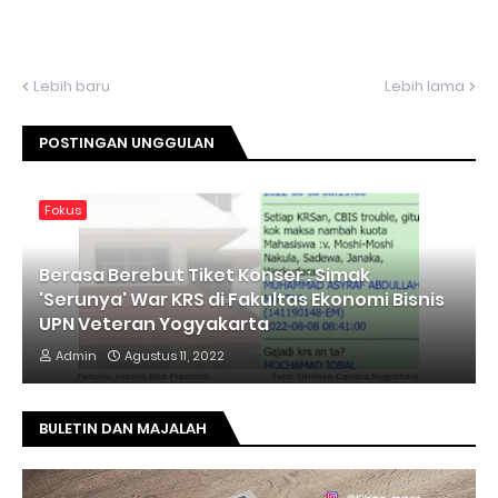
Lebih baru
Lebih lama
POSTINGAN UNGGULAN
Fokus
Berasa Berebut Tiket Konser : Simak
'Serunya' War KRS di Fakultas Ekonomi Bisnis
UPN Veteran Yogyakarta
Admin
Agustus 11, 2022
BULETIN DAN MAJALAH