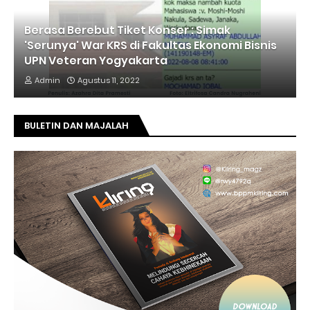
Berasa Berebut Tiket Konser : Simak
'Serunya' War KRS di Fakultas Ekonomi Bisnis
UPN Veteran Yogyakarta
Admin
Agustus 11, 2022
BULETIN DAN MAJALAH