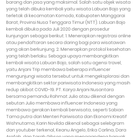
barang dan jasa yang maksimal. Salah satu objek wisata
yang telah dibuka kembali yaitu wisata Labuan Bajo yang
terletak di kecamatan Komodo, Kabupaten Manggarai
Barat, Provinsi Nusa Tenggara Timur (NTT). Labuan Bajo
kembali dibuka pada Juli 2020 dengan prosedur
kunjungan sebagai berikut: 1. Menerapkan registrasi online
atau pendaftaran secara daring bagi para wisatawan
yang akan berkunjung. 2. Menerapkan protokol kesehatan
yang telah berlaku. Sebagai upaya membangkitkan
kembali wisata Labuan Bajo, salah satu agensi travel,
yaitu Anjani Trip membawa beberapa influencer
mengunjungi wisata tersebut untuk mengeksplorasi dan
membangkitkan sektor pariwisata Indonesia yang masih
redup akibat COVID-19. PT. Karya Anjani Nusantara
bersama pemandu Rahmat Julio atau dikenal dengan
sebutan Julio membawa influencer Indonesia yang
membawa gerakan kembali berwisata, seperti Sabian
Tama putra dari Menteri Pariwisata dan Ekonomi Kreatif
Wishnutama, Karin Novilda dikenal sebagai selebgram
dan youtuber terkenal, Keanu Angelo, Erika Carlina, Dara
Arafah, dan Sarah Gibson yang menggandeng banyak