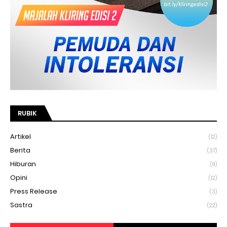
RUBIK
Artikel
(12)
Berita
(37)
Hiburan
(9)
Opini
(12)
Press Release
(3)
Sastra
(22)